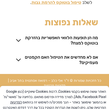
לשלב
טיפול בוטוקס להרמת גבות
.
שאלות נפוצות
מה הן תופעות הלוואי האפשריות בהזרקת
בוטוקס למצח?
אם לא מחדשים את הטיפול האם הקמטים
מעמיקים?
כל הזכויות שמורות © ד"ר אלי כלב – רפואה אסתטית בתל אביב |
מדיניות פרטיות
השירות באתר מיועד לבגירים מעל גיל 18 בלבד. הקליניקה אינה אוספת
האתר עושה שימוש בקבצי Cookies, לרבות Cookies שיווקיים (כגון Google
מידע מקטינים ביודעין, וכל מידע שיימסר על ידי קטין יימחק.
Ads, Facebook Pixel), לצורך מדידה ופרסום מותאם. בלחיצה על 'מאשר/ת'
השימוש באתר מהווה הסכמה למדיניות הפרטיות ולתנאי השימוש כפי
או בהמשך שימושך באתר – הנך מסכים/ה לשימוש זה בהתאם
למדיניות
שמפורטים באתר. אם אינך מסכים/ה – אנא הימנע/י משימוש באתר.
הפרטיות
שלנו. ניתן לשנות את הגדרות הקוקיז בכל עת דרך דפדפן האינטרנט