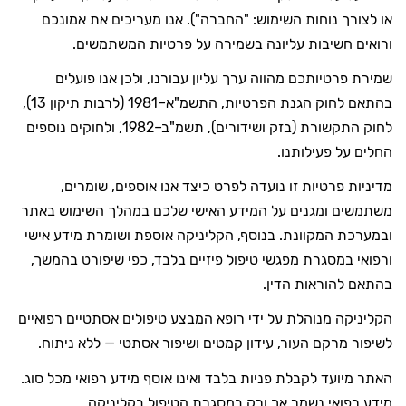
או לצורך נוחות השימוש: "החברה"). אנו מעריכים את אמונכם
ורואים חשיבות עליונה בשמירה על פרטיות המשתמשים.
שמירת פרטיותכם מהווה ערך עליון עבורנו, ולכן אנו פועלים
בהתאם לחוק הגנת הפרטיות, התשמ"א–1981 (לרבות תיקון 13),
לחוק התקשורת (בזק ושידורים), תשמ"ב–1982, ולחוקים נוספים
החלים על פעילותנו.
מדיניות פרטיות זו נועדה לפרט כיצד אנו אוספים, שומרים,
משתמשים ומגנים על המידע האישי שלכם במהלך השימוש באתר
ובמערכת המקוונת. בנוסף, הקליניקה אוספת ושומרת מידע אישי
ורפואי במסגרת מפגשי טיפול פיזיים בלבד, כפי שיפורט בהמשך,
בהתאם להוראות הדין.
הקליניקה מנוהלת על ידי רופא המבצע טיפולים אסתטיים רפואיים
לשיפור מרקם העור, עידון קמטים ושיפור אסתטי — ללא ניתוח.
האתר מיועד לקבלת פניות בלבד ואינו אוסף מידע רפואי מכל סוג.
מידע רפואי נשמר אך ורק במסגרת הטיפול בקליניקה.