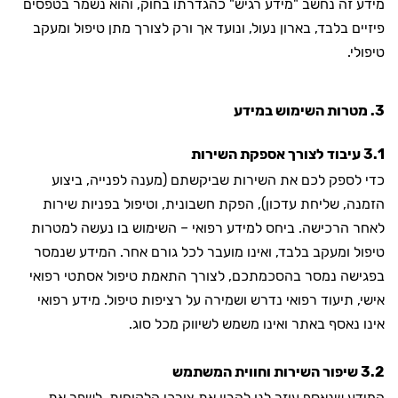
מידע זה נחשב "מידע רגיש" כהגדרתו בחוק, והוא נשמר בטפסים
פיזיים בלבד, בארון נעול, ונועד אך ורק לצורך מתן טיפול ומעקב
טיפולי.
3. מטרות השימוש במידע
3.1 עיבוד לצורך אספקת השירות
כדי לספק לכם את השירות שביקשתם (מענה לפנייה, ביצוע
הזמנה, שליחת עדכון), הפקת חשבונית, וטיפול בפניות שירות
לאחר הרכישה. ביחס למידע רפואי – השימוש בו נעשה למטרות
טיפול ומעקב בלבד, ואינו מועבר לכל גורם אחר. המידע שנמסר
בפגישה נמסר בהסכמתכם, לצורך התאמת טיפול אסתטי רפואי
אישי, תיעוד רפואי נדרש ושמירה על רציפות טיפול. מידע רפואי
אינו נאסף באתר ואינו משמש לשיווק מכל סוג.
3.2 שיפור השירות וחווית המשתמש
המידע שנאסף עוזר לנו להבין את צורכי הלקוחות, לשפר את