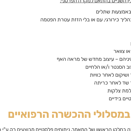
ן השניים בהתאם למקרה הפרטני:
באמצעות שתלים
ליך כירורגי, עם או בלי הזזת עטרת הפטמה
ו צוואר
מיניהם – עיצוב מחדש של מראה האף
וב הסנטר ו/או הלחיים
 ושיקום לאחר כוויות
ר שד לאחר כריתה
למת צלקות
יים בידיים
 במסלולי ההכשרה הרפואיים
ה בחלקו הראשון של המאמר, ניתוחים פלסטיים מבוצעים רק ע"י ר