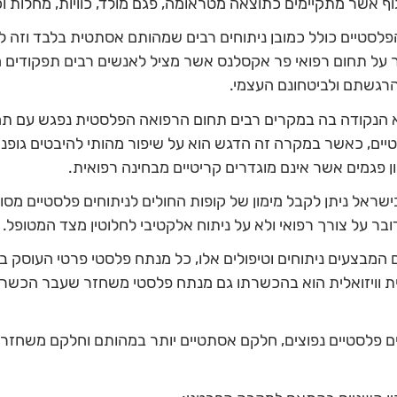
וף אשר מתקיימים כתוצאה מטראומה, פגם מולד, כוויות, מחלות וכ
פלסטיים כולל כמובן ניתוחים רבים שמהותם אסתטית בלבד וזה לגיט
 על תחום רפואי פר אקסלנס אשר מציל לאנשים רבים תפקודים 
רגשתם ולביטחונם העצמי.
 הנקודה בה במקרים רבים תחום הרפואה הפלסטית נפגש עם תח
ים, כאשר במקרה זה הדגש הוא על שיפור מהותי להיבטים גופני
ן פגמים אשר אינם מוגדרים קריטיים מבחינה רפואית.
 בישראל ניתן לקבל מימון של קופות החולים לניתוחים פלסטיים מסו
ר על צורך רפואי ולא על ניתוח אלקטיבי לחלוטין מצד המטופל.
המבצעים ניתוחים וטיפולים אלו, כל מנתח פלסטי פרטי העוסק ב
וויזואלית הוא בהכשרתו גם מנתח פלסטי משחזר שעבר הכשר
ם פלסטיים נפוצים, חלקם אסתטיים יותר במהותם וחלקם משחזרים