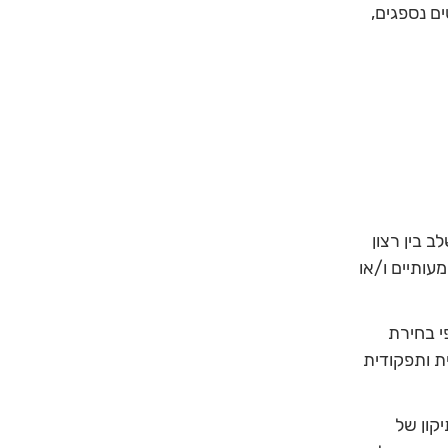
ים נספגים,
 בין רצון
עותיים ו/או
י בחירת
ת ותפקודית
קון של