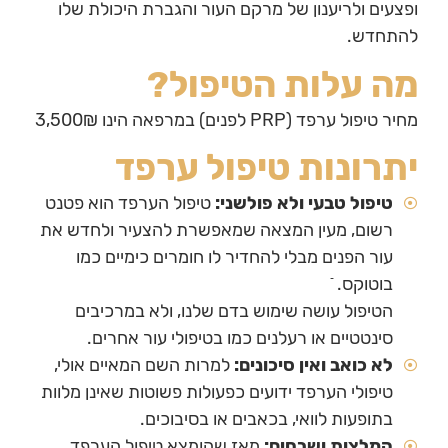
ופצעים ולריענון של מרקם העור והגברת היכולת שלו
להתחדש.
מה עלות הטיפול?
מחיר טיפול ערפד (PRP לפנים) במרפאה הינו 3,500₪
יתרונות טיפול ערפד
טיפול טבעי ולא פולשני:
טיפול הערפד הוא פטנט
רשום, מעין המצאה שמאפשרת להצעיר ולחדש את
עור הפנים מבלי להחדיר לו חומרים כימיים כמו
בוטוקס. ֿ
הטיפול עושה שימוש בדם שלנו, ולא במרכיבים
סינטטיים או רעלנים כמו בטיפולי עור אחרים.
לא כואב ואין סיכונים:
למרות השם המאיים אולי,
טיפולי הערפד ידועים כפעולות פשוטות שאינן מלוות
בתופעות לוואי, בכאבים או בסיבוכים.
המלצות ושבחים:
מאז שהומצא טיפול הערפד,