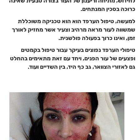
לחידוש, מתיחה וריענון של העור בצורה טבעית שאינה
כרוכה בסכין המנתחים.
למעשה, טיפול הערפד הוא הוא טכניקה משוכללת
שמשווה לעור מראה מרהיב וצעיר אשר מחזיק לאורך
זמן, ואינו כרוך בפעולה פולשנית.
טיפולי הערפד נפוצים בעיקר עבור טיפול בקמטים
ופצעים של עור הפנים, ויחד עם זאת מתאימים בהחלט
גם לאזורי הצוואר, גב כף היד, בין השדיים ועוד.