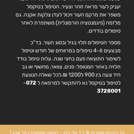
יעניק לעור מראה זוהר וצעיר. הטיפול בטיקסל
משפר את מרקם העור ויכול לעדן צלקות אקנה. גם
מלזמה (פיגמנטציה הורמונלית) משתפרת לאחר
טיפולים בודדים.
מספר הטיפולים תלוי בגיל ובסוג העור. בד"כ
מבצעים 4-6 טיפולים במרווחים של חודש וטיפול
לשימור התוצאה פעם בחצי שנה. עלות טיפול בודד
תלויה באזור המטופל: פנים, צוואר, מחשוף או גב
היד ונעה בין 900 ל1200 ₪.לכל שאלה הנוגעת
לטיפול בטיקסל נא להתקשר למרפאה ל
072
–
3728001
כל הזכויות שמורות © ד"ר אלי כלב – רפואה אסתטית בתל אביב |