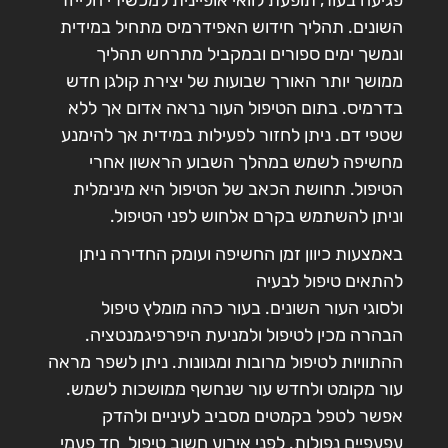
פגיעה בעור, תופעת לוואי אופיינית למכשירי הלייזר
השונים. תהליך חידוש האפידרמיס מתחיל במידית
ונמשך ימים ספורים ובמקביל מתרחש תהליך
ממושך יותר האורך שבועות של יצירת קולגן חדש
בדרמיס. בתום הטיפול העור נראה אדום אך ללא
שטפי דם. ניתן לחזור לפעילות במידית אך להימנע
מחשיפה לשמש במהלך השבוע הראשון אחרי
הטיפול. תחושת הכאב של הטיפול היא מינימלית
וניתן להשתמש בקרם אלחוש לפני הטיפול.
באמצעות כיוון זמן החשיפה ועומק החדירה ניתן
להתאים טיפול לבעיה
ולסוגי העור השונים. בעור כהה מומלץ טיפול
הבהרה מכין לטיפול ולמניעת היפרפיגמנטציה.
ההתוויות לטיפול מרובות ומגוונות. ניתן לשפר מראה
עור מקומט ולחדש עור שנחשף ממושכות לשמש.
אפשר לטפל בקמטים מסביב לעיניים ולהדק
עפעפיים נפולות. לפני אירוע חשוב טיפול חד פעמי